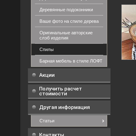
Деревянные подоконники
Ваше фото на спиле дерева
Оригинальные авторские
слэб изделия
Спилы
Барная мебель в стиле ЛОФТ
Акции
Получить расчет
стоимости
Другая информация
Статьи
Контакты