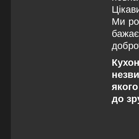
Цікав
Ми ро
бажає
добро
Кухон
незви
якого
до зр