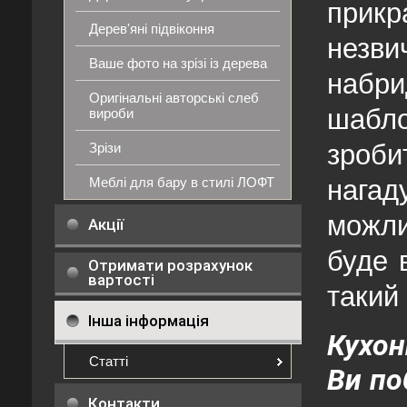
при
Дерев'яні підвіконня
незв
Ваше фото на зрізі із дерева
набр
Оригінальні авторські слеб
шабл
вироби
зроби
Зрізи
Меблі для бару в стилі ЛОФТ
нагад
можли
Акції
буде 
Отримати розрахунок
вартості
такий
Інша інформація
Кухон
Статті
Ви по
Контакти