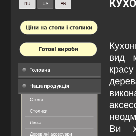
КУХО
RU
UA
EN
Кухон
вид 
красу
Головна
дере
Наша продукція
викон
Столи
аксес
Столики
неодм
Ліжка
Ви х
Дерев'яні аксесуари