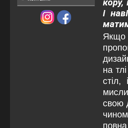
кору,
і нав
матим
Якщо 
пропо
дизай
на тл
стіл,
мисли
свою 
чином
повна